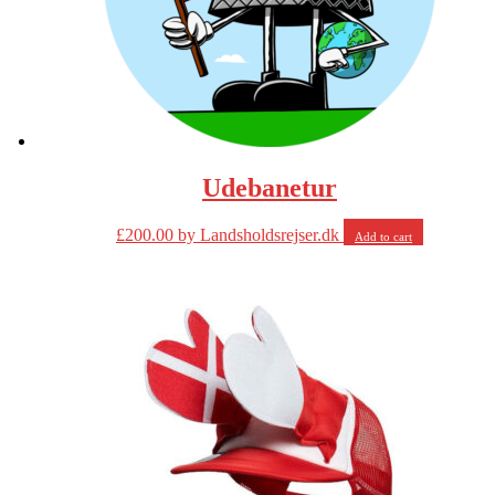
Udebanetur
£
200.00
by Landsholdsrejser.dk
Add to cart