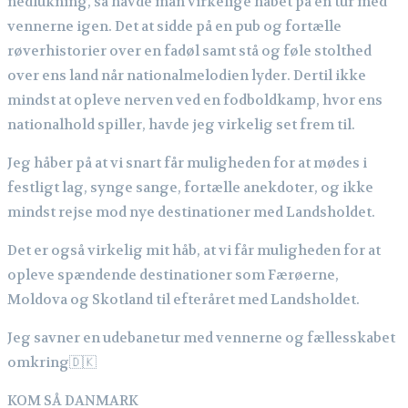
nedlukning, så havde man virkelige håbet på en tur med
vennerne igen. Det at sidde på en pub og fortælle
røverhistorier over en fadøl samt stå og føle stolthed
over ens land når nationalmelodien lyder. Dertil ikke
mindst at opleve nerven ved en fodboldkamp, hvor ens
nationalhold spiller, havde jeg virkelig set frem til.
Jeg håber på at vi snart får muligheden for at mødes i
festligt lag, synge sange, fortælle anekdoter, og ikke
mindst rejse mod nye destinationer med Landsholdet.
Det er også virkelig mit håb, at vi får muligheden for at
opleve spændende destinationer som Færøerne,
Moldova og Skotland til efteråret med Landsholdet.
Jeg savner en udebanetur med vennerne og fællesskabet
omkring🇩🇰
KOM SÅ DANMARK