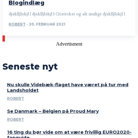
Blogindlæg
djsklljlskjl l djsklljlskjl l Citattekst og alt muligt djsklljlskjl l
ROBERT
-
20. FEBRUAR 2021
Advertisment
Seneste nyt
Nu skulle Videbæk-flaget have været på tur med
Landsholdet
ROBERT
Se Danmark – Belgien på Proud Mary
ROBERT
16 ting du bør vide om at være frivillig EURO2020-
fanguide