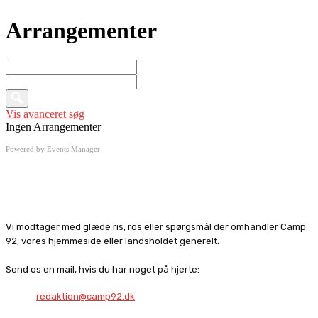
Arrangementer
Søg
I
nærheden
af
Vis avanceret søg
...
Ingen Arrangementer
Powered by
Events Manager
Vi modtager med glæde ris, ros eller spørgsmål der omhandler Camp
92, vores hjemmeside eller landsholdet generelt.
Send os en mail, hvis du har noget på hjerte:
redaktion@camp92.dk